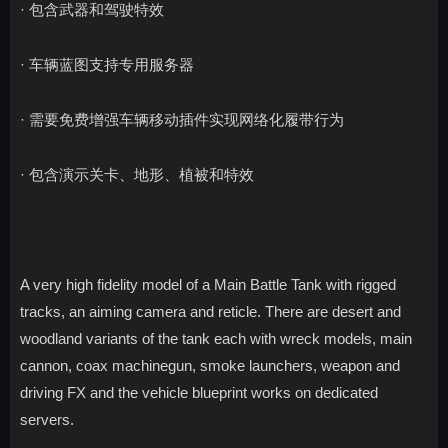
· 包含武器和驾驶特效
· 车辆蓝图支持专用服务器
· 需要免费增强车辆移动插件实现网络化履带行为
· 包含演示关卡、地形、植被和特效
A very high fidelity model of a Main Battle Tank with rigged
tracks, an aiming camera and reticle. There are desert and
woodland variants of the tank each with wreck models, main
cannon, coax machinegun, smoke launchers, weapon and
driving FX and the vehicle blueprint works on dedicated
servers.