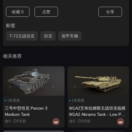
收藏
0
点赞
分享
标签
T-72主战坦克
坦克
装甲车辆
相关推荐
UE资源
UE资源
三号中型坦克 Panzer 3
M1A2艾布拉姆斯主战坦克低模
Medium Tank
M1A2 Abrams Tank - Low Poly
3D Model
3
5天前
3
5天前