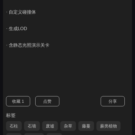
· 自定义碰撞体
· 生成LOD
· 含静态光照演示关卡
收藏
1
点赞
分享
标签
石柱
石墙
废墟
杂草
藤蔓
蕨类植物