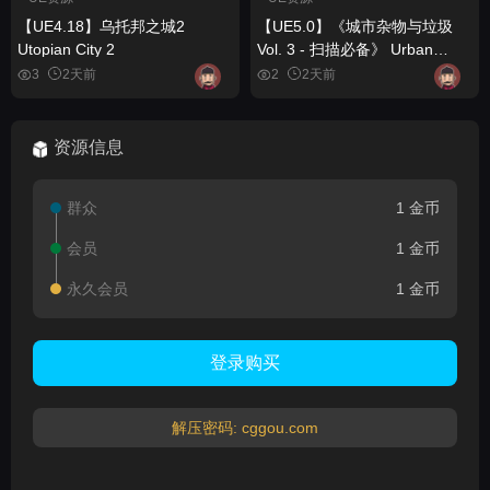
【UE4.18】乌托邦之城2
【UE5.0】《城市杂物与垃圾
Utopian City 2
Vol. 3 - 扫描必备》 Urban
Debris & Trash Vol. 3 -
3
2天前
2
2天前
Scanned Essentials
资源信息
群众
1 金币
会员
1 金币
永久会员
1 金币
登录购买
解压密码: cggou.com