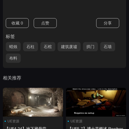
收藏
0
点赞
分享
标签
蜡烛
石柱
石棺
建筑废墟
拱门
石墙
布料
相关推荐
UE资源
UE资源
【UE4.24】地下藏骨堂
【UE5.7】博士茶概述 Rooibos