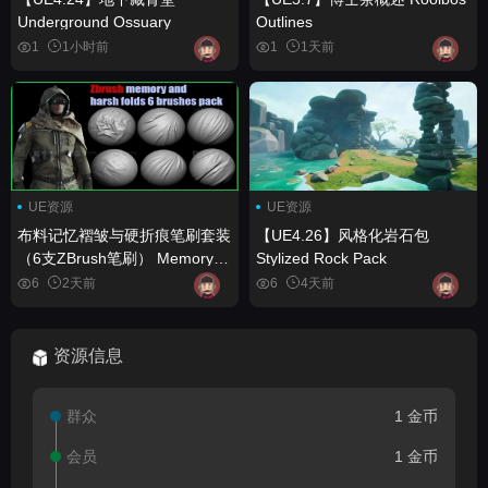
Underground Ossuary
Outlines
1
1小时前
1
1天前
UE资源
UE资源
布料记忆褶皱与硬折痕笔刷套装
【UE4.26】风格化岩石包
（6支ZBrush笔刷） Memory
Stylized Rock Pack
and harsh folds for fabric (6
6
2天前
6
4天前
brush pack for Zbrush)
资源信息
群众
1 金币
会员
1 金币