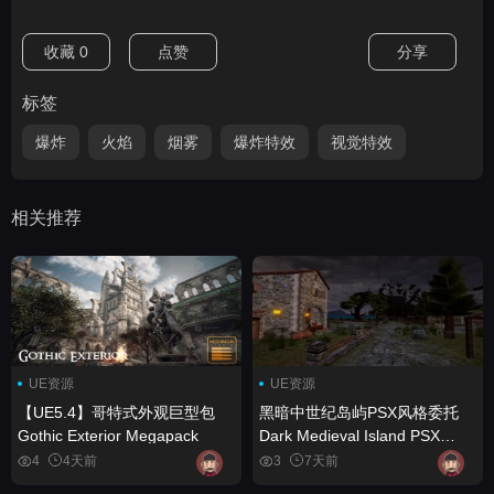
收藏
0
点赞
分享
标签
爆炸
火焰
烟雾
爆炸特效
视觉特效
相关推荐
UE资源
UE资源
【UE5.4】哥特式外观巨型包
黑暗中世纪岛屿PSX风格委托
Gothic Exterior Megapack
Dark Medieval Island PSX
Commission
4
4天前
3
7天前