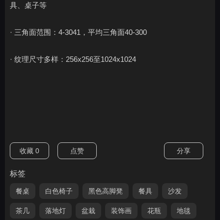
具、桌子等
· 三角面范围：4-3041，平均三角面40-300
· 纹理尺寸多样：256x256至1024x1024
收藏
0
点赞
分享
标签
餐桌
白色椅子
黑色高脚凳
餐具
沙发
茶几
落地灯
盆栽
装饰画
花瓶
地毯