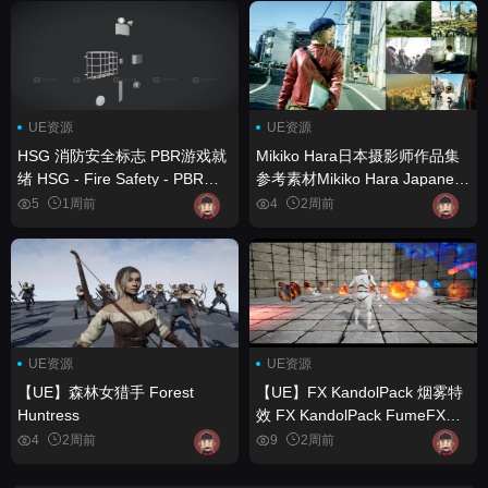
UE资源
UE资源
HSG 消防安全标志 PBR游戏就
Mikiko Hara日本摄影师作品集
绪 HSG - Fire Safety - PBR
参考素材Mikiko Hara Japanese
Game Ready
photographer portfolio
5
1周前
4
2周前
UE资源
UE资源
【UE】森林女猎手 Forest
【UE】FX KandolPack 烟雾特
Huntress
效 FX KandolPack FumeFX
Effects
4
2周前
9
2周前