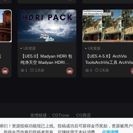
UE资源
UE资源
城
【UE5.0】Madyan HDRI 包
【UE5.4-5.8】ArchVis
纯净天空 Madyan HDRI
ToolsArchVis工具 ArchVis
pack Pure Sky
Tools
1
1天前
3
2天前
友情链接：
CGTrove
CG商店
商业用途！请在24小时内删除！如果发生版权纠纷与网站无关，请自重！
弟们！资源投稿功能现已上线。投稿成功后可获得金币奖励，资源被用户
，所得金币也将归投稿者所有，可继续用于本站消费。
点询详情