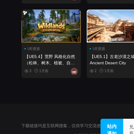
Town Surfaces 3 (45+
Materials)
UE资源
UE资源
【UE5.4】荒野 风格化自然
【UE5.1】古老沙漠之
（松林、树木、植被、自
Ancient Desert City
然、森林、生物群系）
3
1天前
2
1天前
Wildlands Stylized Nature
(Pine Forest, Trees,
Foliage, Nature, Forest,
Biome)
下载链接均是互联网搜集，仅供学习交流使用，不得用于任何
站内
兄
后
通知