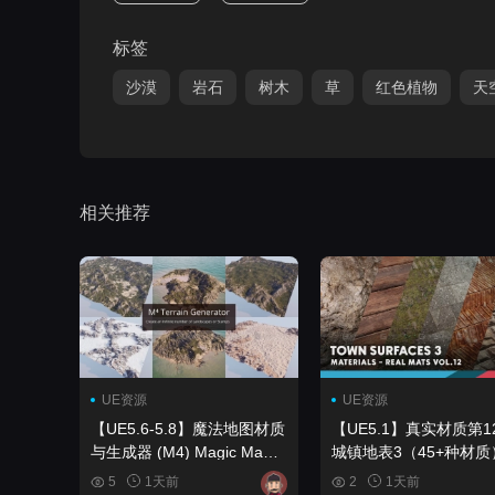
标签
沙漠
岩石
树木
草
红色植物
天
相关推荐
UE资源
UE资源
【UE5.6-5.8】魔法地图材质
【UE5.1】真实材质第12
与生成器 (M4) Magic Map
城镇地表3（45+种材质
Material & Maker (M4)
Realistic Materials VOL
5
1天前
2
1天前