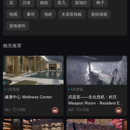
花
沙发
抱枕
茶几
落地灯
椅子
电视
窗帘
地砖
木质装饰板
瓷砖墙面
装饰摆件
相关推荐
UE资源
UE资源
健康中心 Wellness Center
武器室——生化危机：村庄
Weapon Room - Resident Evil
Village
2
1天前
2
1天前