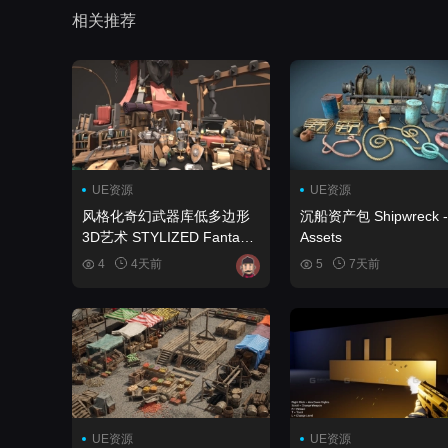
相关推荐
UE资源
UE资源
风格化奇幻武器库低多边形
沉船资产包 Shipwreck -
3D艺术 STYLIZED Fantasy
Assets
Armory - Low Poly 3D Art
4
4天前
5
7天前
UE资源
UE资源