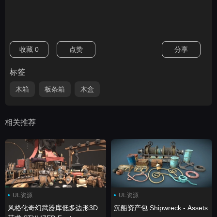
收藏
0
点赞
分享
标签
木箱
板条箱
木盒
相关推荐
UE资源
UE资源
风格化奇幻武器库低多边形3D
沉船资产包 Shipwreck - Assets