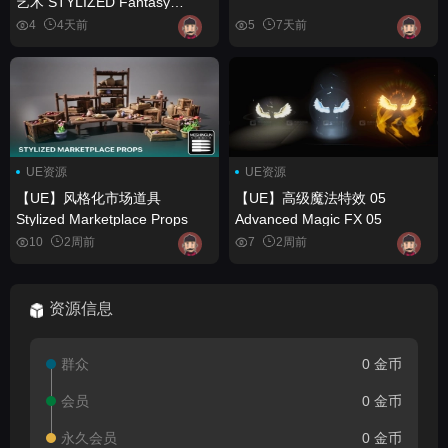
艺术 STYLIZED Fantasy
Armory - Low Poly 3D Art
4
4天前
5
7天前
UE资源
UE资源
【UE】风格化市场道具
【UE】高级魔法特效 05
Stylized Marketplace Props
Advanced Magic FX 05
10
2周前
7
2周前
资源信息
群众
0 金币
会员
0 金币
永久会员
0 金币