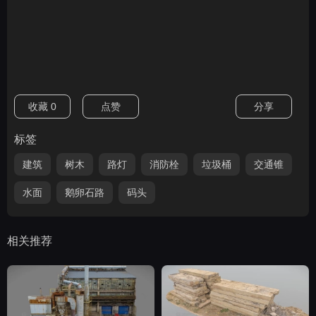
收藏
0
点赞
分享
标签
建筑
树木
路灯
消防栓
垃圾桶
交通锥
水面
鹅卵石路
码头
相关推荐