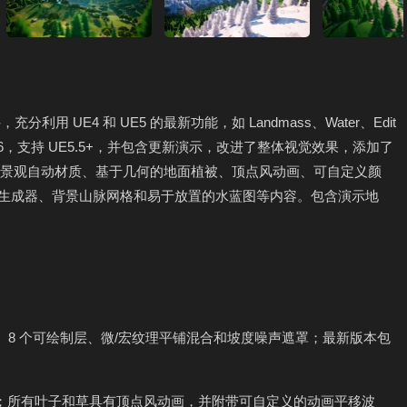
分利用 UE4 和 UE5 的最新功能，如 Landmass、Water、Edit
。最新版本为 v1.6，支持 UE5.5+，并包含更新演示，改进了整体视觉效果，添加了
套件提供景观自动材质、基于几何的地面植被、顶点风动画、可自定义颜
化植被生成器、背景山脉网格和易于放置的水蓝图等内容。包含演示地
层、8 个可绘制层、微/宏纹理平铺混合和坡度噪声遮罩；最新版本包
制；所有叶子和草具有顶点风动画，并附带可自定义的动画平移波