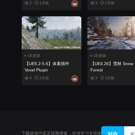
Pack 1
然、森林、生物群系）
2
1天前
3
1天前
Wildlands Stylized Nature
(Pine Forest, Trees,
Foliage, Nature, Forest
Biome)
UE资源
UE资源
【UE5.2-5.6】体素插件
【UE4.26】雪林 Snow
Voxel Plugin
Forest
4
2天前
3
2天前
下载链接均是互联网搜集，仅供学习交流使用，不得用于任何
站内
兄