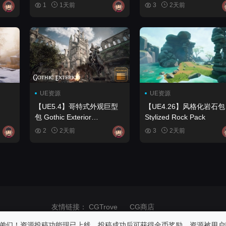
pack Pure Sky
Tools
1
1天前
3
2天前
,
UE资源
UE资源
【UE5.4】哥特式外观巨型
【UE4.26】风格化岩石包
包 Gothic Exterior
Stylized Rock Pack
Megapack
2
2天前
3
2天前
友情链接：
CGTrove
CG商店
商业用途！请在24小时内删除！如果发生版权纠纷与网站无关，请自重！
弟们！资源投稿功能现已上线。投稿成功后可获得金币奖励，资源被用户