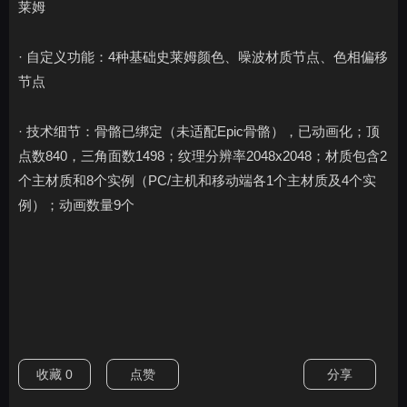
莱姆
· 自定义功能：4种基础史莱姆颜色、噪波材质节点、色相偏移
节点
· 技术细节：骨骼已绑定（未适配Epic骨骼），已动画化；顶
点数840，三角面数1498；纹理分辨率2048x2048；材质包含2
个主材质和8个实例（PC/主机和移动端各1个主材质及4个实
例）；动画数量9个
收藏
0
点赞
分享