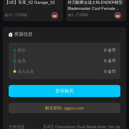
【UE】车库_02 Garage_02
持刃酷飒女战士BLENDER模型
Blademaster Cool Female
Warrior Blender Model
10
2周前
5
3周前
资源信息
群众
0 金币
会员
0 金币
永久会员
0 金币
登录购买
解压密码: cggou.com
文件信息
【UE】Orientalism Dual Blade Anim Set.zip