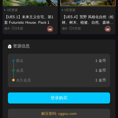
UE资源
UE资源
【UE5.1】未来主义住宅。第1
【UE5.4】荒野 风格化自然（松
套 Futuristic House. Pack 1
林、树木、植被、自然、森林、
生物群系） Wildlands Stylized
4
3天前
6
3天前
Nature (Pine Forest, Trees,
Foliage, Nature, Forest,
Biome)
资源信息
群众
1 金币
会员
1 金币
永久会员
1 金币
登录购买
解压密码: cggou.com