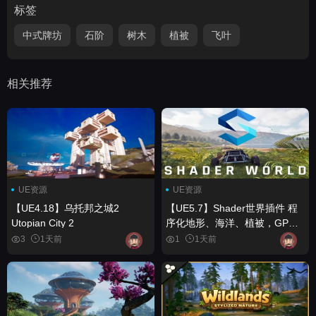
标签
中式牌坊
石阶
树木
植被
飞叶
相关推荐
UE资源
UE资源
【UE4.18】乌托邦之城2
【UE5.7】Shader世界插件 程
Utopian City 2
序化地形、海洋、植被，GPU
加速 Shader World Plugin
3
1天前
1
1天前
Procedural Terrain, Oceans,
Foliage, GPU-accelerated