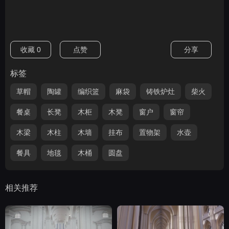
收藏
0
点赞
分享
标签
草帽
陶罐
编织篮
麻袋
铸铁炉灶
柴火
餐桌
长凳
木柜
木凳
窗户
窗帘
木梁
木柱
木墙
挂布
置物架
水壶
餐具
地毯
木桶
圆盘
相关推荐