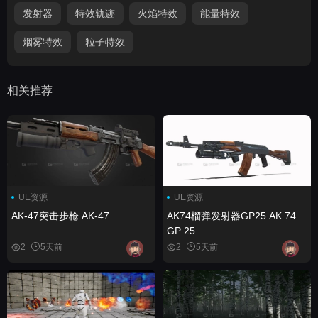
发射器
特效轨迹
火焰特效
能量特效
烟雾特效
粒子特效
相关推荐
UE资源
UE资源
AK-47突击步枪 AK-47
AK74榴弹发射器GP25 AK 74
GP 25
2
5天前
2
5天前