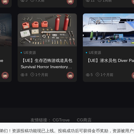
5
7天前
12
1周前
UE资源
UE资源
【UE】生存恐怖游戏道具包
【UE】潜水员包 Diver 
Survival Horror Inventory
Props Pack
8
1个月前
5
1个月前
友情链接：
CGTrove
CG商店
商业用途！请在24小时内删除！如果发生版权纠纷与网站无关，请自重！
弟们！资源投稿功能现已上线。投稿成功后可获得金币奖励，资源被用户