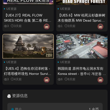
UE资源
UE资源
【UE4.27】REAL FLOW
【UE5.6】MW 枯死云杉森林树
SKIES HDRI 合集 第二卷 REAL
木生物群系 MW Dead Spruce
FLOW SKIES HDRI BUNDLE
Forest Trees Biome
3
3天前
1
3天前
VOL.2
UE资源
UE资源
【UE5.4】恐怖生存沼泽村落 -
韩国街道 原州市龟云洞水车街
灯塔塔楼环境包 Horror Survival
Korea street - 원주시 개운동 물
Swamp Village - Lighthouse
레방아 거리
3
4天前
6
6天前
Tower Environment Pack
资源信息
群众
1 金币