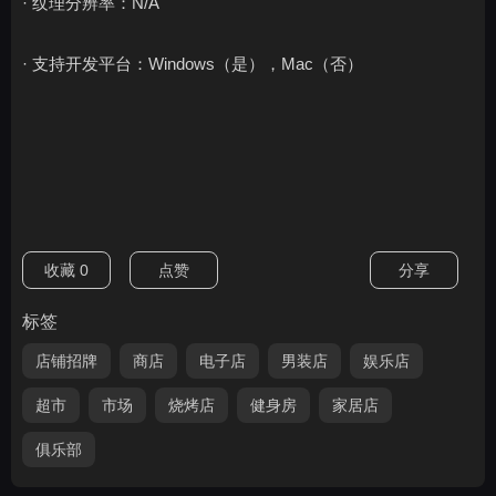
· 纹理分辨率：N/A
· 支持开发平台：Windows（是），Mac（否）
收藏
0
点赞
分享
标签
店铺招牌
商店
电子店
男装店
娱乐店
超市
市场
烧烤店
健身房
家居店
俱乐部