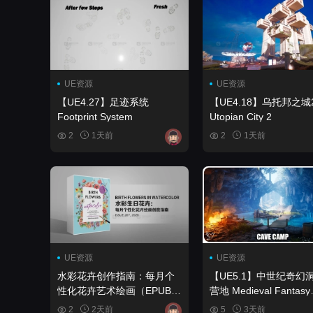
UE资源
UE资源
【UE4.27】足迹系统
【UE4.18】乌托邦之城
Footprint System
Utopian City 2
2
1天前
2
1天前
UE资源
UE资源
水彩花卉创作指南：每月个
【UE5.1】中世纪奇幻
性化花卉艺术绘画（EPUB原
营地 Medieval Fantasy
版）书籍 Birth Flowers in
Cave Camp
2
2天前
5
3天前