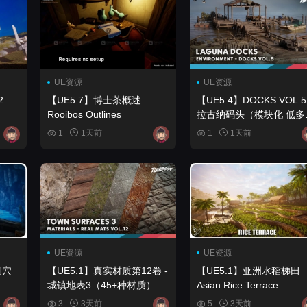
UE资源
UE资源
2
【UE5.7】博士茶概述
【UE5.4】DOCKS VOL.5 
Rooibos Outlines
拉古纳码头（模块化 低多
形） DOCKS VOL.5 -
1
1天前
1
1天前
Laguna Dock (Modular Low
Poly)
UE资源
UE资源
洞穴
【UE5.1】真实材质第12卷 -
【UE5.1】亚洲水稻梯田
城镇地表3（45+种材质）
Asian Rice Terrace
Realistic Materials VOL.12 -
3
3天前
5
3天前