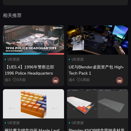
相关推荐
UE资源
UE资源
【UE5.4】1996年警察总部
UE与Blender桌面资产包 High-
1996 Police Headquarters
Tech Pack 1
3
3天前
4
1周前
UE资源
UE资源
枫叶魔方键盘动画 Maple Leaf
Blender-KNOB键盘带轴承材质