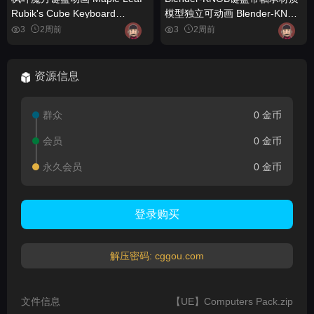
Rubik's Cube Keyboard
模型独立可动画 Blender-KNOB
Animation
Keyboard With Bearing
3
2周前
3
2周前
Material Model Independent
Animatable
资源信息
群众
0 金币
会员
0 金币
永久会员
0 金币
登录购买
解压密码: cggou.com
文件信息
【UE】Computers Pack.zip