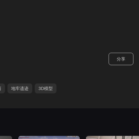
分享
面
地牢遗迹
3D模型