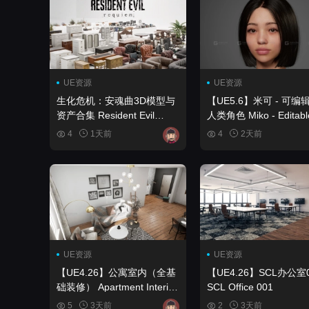
UE资源
UE资源
生化危机：安魂曲3D模型与
【UE5.6】米可 - 可编
资产合集 Resident Evil
人类角色 Miko - Editable
Requiem 3D Models and
MetaHuman Character
4
1天前
4
2天前
Assets Collection
UE资源
UE资源
【UE4.26】公寓室内（全基
【UE4.26】SCL办公室0
础装修） Apartment Interior
SCL Office 001
(Fully basic-furnished)
5
3天前
2
3天前