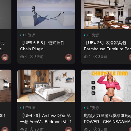
UE资源
UE资源
辑元
【UE5.6-5.8】 链式插件
【UE4.26】农舍家具包
Chain Plugin
Farmhouse Furniture Pa
4
3天前
2
3天前
UE资源
UE资源
01
【UE4.26】ArchViz 卧室 第
电锯人力量游戏就绪3D模
一卷 ArchViz Bedroom Vol.1
POWER - CHAINSAWMA
Game Ready 3D model
3
3天前
5
3天前