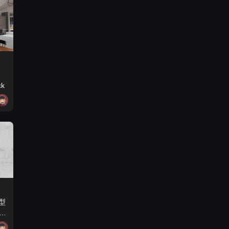
ck
型
N-