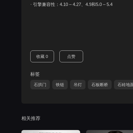
· 引擎兼容性：4.10 – 4.27、4.9和5.0 – 5.4
收藏
0
点赞
标签
石拱门
铁链
吊灯
石板断桥
石砖地
相关推荐