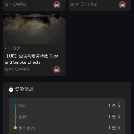
Interactive Foliage Plants 8 -
3
4周前
14
1个月前
Foliage tool and interactive
sound
UE资源
【UE】尘埃与烟雾特效 Dust
and Smoke Effects
46
半年前
资源信息
群众
1 金币
会员
1 金币
永久会员
1 金币