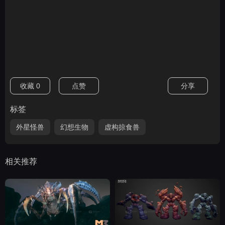
收藏
0
点赞
分享
标签
外星怪兽
幻想生物
虚构掠食兽
相关推荐