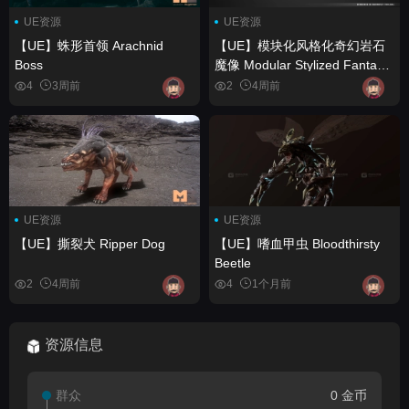
UE资源
UE资源
【UE】蛛形首领 Arachnid
【UE】模块化风格化奇幻岩石
Boss
魔像 Modular Stylized Fantasy
Rock Golem
4
3周前
2
4周前
UE资源
UE资源
【UE】撕裂犬 Ripper Dog
【UE】嗜血甲虫 Bloodthirsty
Beetle
2
4周前
4
1个月前
资源信息
群众
0 金币