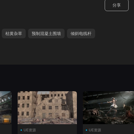
分享
枯黄杂草
预制混凝土围墙
倾斜电线杆
UE资源
UE资源