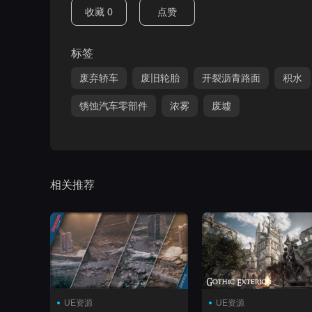
收藏
0
点赞
标签
废弃轿车
废旧轮胎
开裂沥青路面
积水
锈蚀汽车零部件
浓雾
废墟
相关推荐
UE资源
UE资源