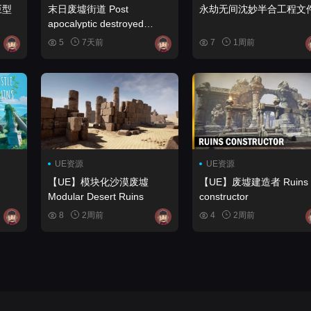
巨型
末日废墟街道 Post
永劫无间沈妙半合工程文
apocalyptic destroyed
street
5
7天前
7
1周前
UE资源
UE资源
【UE】模块化沙漠废墟
【UE】废墟建造者 Ruins
Modular Desert Ruins
constructor
8
2周前
4
2周前