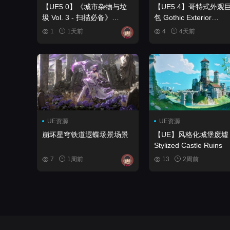
【UE5.0】《城市杂物与垃
【UE5.4】哥特式外观
圾 Vol. 3 - 扫描必备》
包 Gothic Exterior
Urban Debris & Trash Vol. 3
Megapack
1
1天前
4
4天前
- Scanned Essentials
UE资源
UE资源
崩坏星穹铁道遐蝶场景场景
【UE】风格化城堡废墟
Stylized Castle Ruins
7
1周前
13
2周前