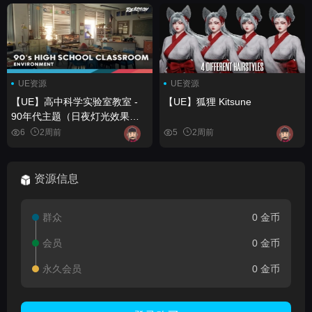
UE资源
UE资源
【UE】高中科学实验室教室 -
【UE】狐狸 Kitsune
90年代主题（日夜灯光效果）
High school Science Lab
6
2周前
5
2周前
Classroom - 90's themed (Day
Night Lighting)
资源信息
群众
0 金币
会员
0 金币
永久会员
0 金币