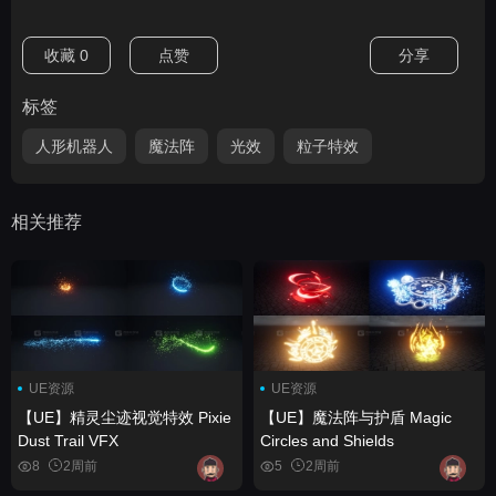
收藏
0
点赞
分享
标签
人形机器人
魔法阵
光效
粒子特效
相关推荐
UE资源
UE资源
【UE】精灵尘迹视觉特效 Pixie
【UE】魔法阵与护盾 Magic
Dust Trail VFX
Circles and Shields
8
2周前
5
2周前