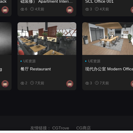
Pack
础装修） Apartment Interior
SCL Office 001
(Fully basic-furnished)
6
4天前
3
4天前
UE资源
UE资源
g
餐厅 Restaurant
现代办公室 Modern Offic
2
7天前
3
7天前
友情链接：
CGTrove
CG商店