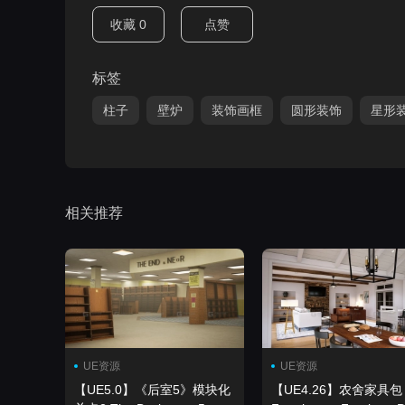
收藏
0
点赞
标签
柱子
壁炉
装饰画框
圆形装饰
星形
相关推荐
UE资源
UE资源
【UE5.0】《后室5》模块化
【UE4.26】农舍家具包