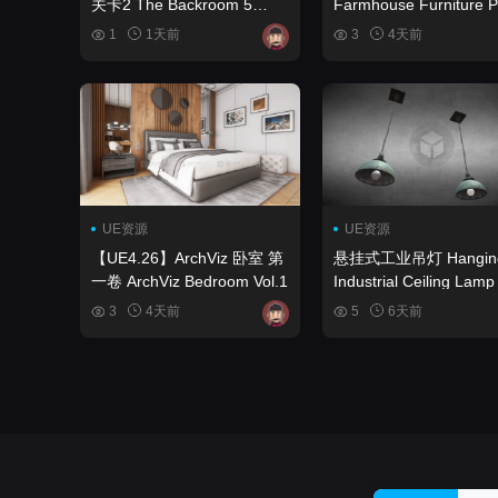
关卡2 The Backroom 5
Farmhouse Furniture 
Modular levels 2
1
1天前
3
4天前
UE资源
UE资源
【UE4.26】ArchViz 卧室 第
悬挂式工业吊灯 Hangin
一卷 ArchViz Bedroom Vol.1
Industrial Ceiling Lamp
3
4天前
5
6天前