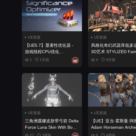
UE资源
UE资源
【UE5.7】显著性优化器 -
风格化奇幻武器库低多
游戏线程CPU优化
3D艺术 STYLIZED Fant
Significance Optimizer -
Armory - Low Poly 3D A
1
1天前
4
4天前
Game Thread CPU
Optimization
UE资源
UE资源
三角洲露娜皮肤带弓箭 Delta
【UE】亚当·霍斯曼·阿
Force Luna Skin With Bow
Adam Horseman Arche
and Arrow
27
3周前
6
4周前