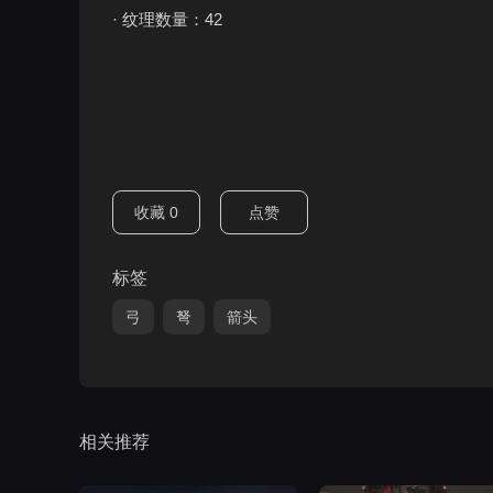
· 纹理数量：42
收藏
0
点赞
标签
弓
弩
箭头
相关推荐