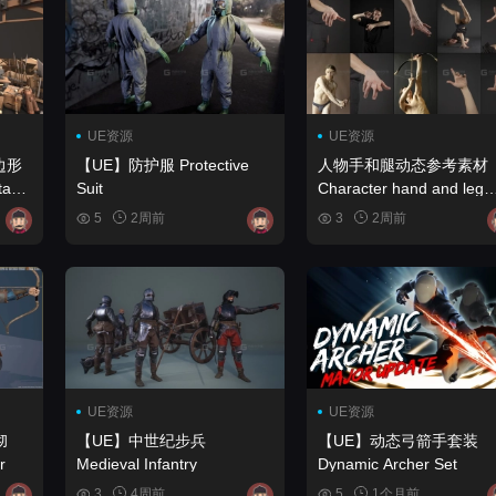
UE资源
UE资源
边形
【UE】防护服 Protective
人物手和腿动态参考素材
asy
Suit
Character hand and leg
rt
dynamics reference
5
2周前
3
2周前
materials
UE资源
UE资源
彻
【UE】中世纪步兵
【UE】动态弓箭手套装
r
Medieval Infantry
Dynamic Archer Set
3
4周前
5
1个月前