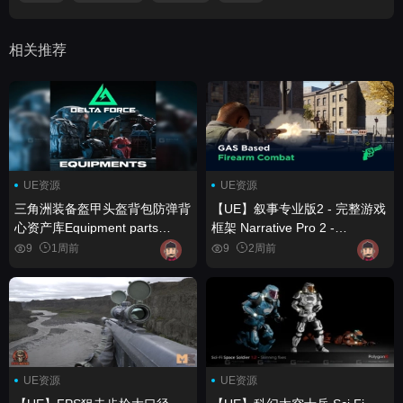
相关推荐
UE资源
UE资源
三角洲装备盔甲头盔背包防弹背
【UE】叙事专业版2 - 完整游戏
心资产库Equipment parts
框架 Narrative Pro 2 -
DELTA FORCE
Complete Game Framework
9
1周前
9
2周前
UE资源
UE资源