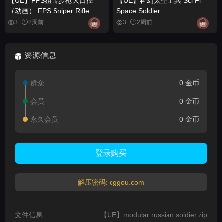
【UE】FPS狙击步枪大口径
【UE】科幻太空士兵 Sci Fi
（动画） FPS Sniper Rifle
Space Soldier
Large Calibre (Animations)
3
2周前
3
2周前
资源信息
群众
0 金币
会员
0 金币
永久会员
0 金币
登录购买
解压密码: cggou.com
文件信息
【UE】modular russian soldier.zip