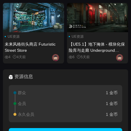
UE资源
UE资源
未来风格街头商店 Futuristic
【UE5.1】地下掩体 - 模块化保
Street Store
险库与走廊 Underground
Bunker - Modular Vaults and
4
4天前
6
5天前
Corridors
资源信息
群众
1 金币
会员
1 金币
永久会员
1 金币