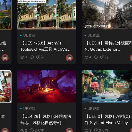
UE资源
UE资源
自然
【UE5.4-5.8】ArchVis
【UE5.4】哥特式外观巨
自
ToolsArchVis工具 ArchVis
包 Gothic Exterior
Tools
Megapack
3
3天前
4
3天前
,
UE资源
UE资源
道 -
【UE4.26】风格化环境魔法
【UE5.0】风格化的精灵
营地 - 风格化自然奇幻
谷 Stylized Elven Valley
t -
Stylized Environment Magic
3
3天前
3
3天前