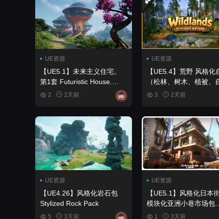
UE资源
UE资源
【UE5.1】未来主义住宅。
【UE5.4】荒野 风格化
第1套 Futuristic House.
（松林、树木、植被、
Pack 1
然、森林、生物群系）
2
2天前
3
2天前
Wildlands Stylized Nature
(Pine Forest, Trees,
Foliage, Nature, Forest
Biome)
UE资源
UE资源
【UE4.26】风格化岩石包
【UE5.1】风格化日本街
Stylized Rock Pack
模块化亚洲小巷市场包
Stylized Japanese Stree
5
3天前
1
3天前