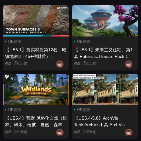
UE资源
UE资源
【UE5.1】真实材质第12卷 - 城
【UE5.1】未来主义住宅。第1
镇地表3（45+种材质）
套 Futuristic House. Pack 1
Realistic Materials VOL.12 -
2
1天前
2
1天前
Town Surfaces 3 (45+
Materials)
UE资源
UE资源
【UE5.4】荒野 风格化自然（松
【UE5.4-5.8】ArchVis
林、树木、植被、自然、森林、
ToolsArchVis工具 ArchVis
生物群系） Wildlands Stylized
Tools
3
1天前
3
2天前
Nature (Pine Forest, Trees,