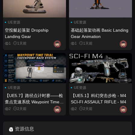
UE资源
UE资源
空投艇起落架 Dropship
基础起落架动画 Basic Landing
Landing Gear
Gear Animation
1
1天前
1
1天前
UE资源
UE资源
【UE5.7】路径点计时赛——检
【UE5.1】科幻突击步枪 - M4
查点竞速系统 Waypoint Time
SCI-FI ASSAULT RIFLE - M4
Trial – Checkpoint Race
2
2天前
2
2天前
System
资源信息