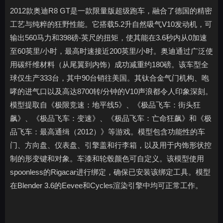
2012款奥迪R8 GT是一款限量版超级跑车，融合了德国的精密
工艺与纯粹的狂野性能。它搭载5.2升自然吸气V10发动机，可
输出560马力和398磅-英尺的扭矩，使其能在3.6秒内从0加速
至60英里/小时，最高时速接近200英里/小时。奥迪通过广泛使
用碳纤维材料（从尾翼到内饰）成功减重约180磅。该车型全
球仅生产333台，其中90台销往美国。其钛合金气门机构、咆
哮的进气口以及高达8700转/分钟的V10声浪都令人印象深刻。
模型提取自《极限竞速：地平线5》、《极品飞车：街头狂
飙》、《极品飞车：变速》、《极品飞车：亡命狂飙》和《极
品飞车：最高通缉（2012）》等游戏。模型包含功能性的车
门、方向盘、仪表盘、引擎盖和行李箱，以及用于内饰形状控
制的形变键和对象。车漆和轮毂颜色可自定义。该模型使用
spoonless的Rigacar进行绑定，确保已安装该绑定工具。模型
在Blender 3.6的Eevee和Cycles渲染引擎中均可正常工作。