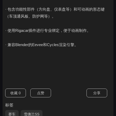
· 包含功能性部件（方向盘、仪表盘等）和可动画的形态键
（车顶通风板、防护网等）。
· 使用Rigacar插件进行专业绑定，便于动画制作。
· 兼容Blender的Eevee和Cycles渲染引擎。
收藏
0
点赞
分享
标签
赛车
雪佛兰SS