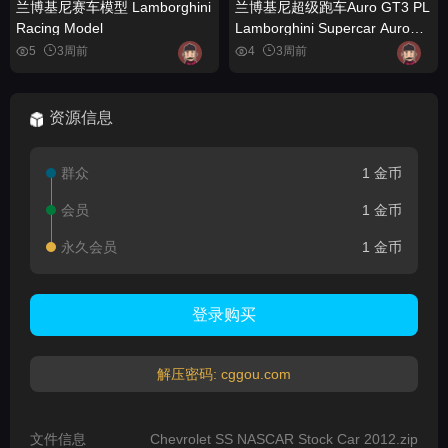
兰博基尼赛车模型 Lamborghini
兰博基尼超级跑车Auro GT3 PL
Racing Model
Lamborghini Supercar Auro
GT3 PL
5
3周前
4
3周前
资源信息
群众
1 金币
会员
1 金币
永久会员
1 金币
登录购买
解压密码: cggou.com
文件信息
Chevrolet SS NASCAR Stock Car 2012.zip