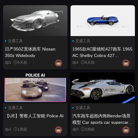
交通工具
交通工具
日产350Z宽体跑车 Nissan
1965款AC眼镜蛇427跑车 1965
350z Widebody
AC Shelby Cobra 427
www.vecarz.com
5
6天前
4
6天前
交通工具
交通工具
【UE】警察人工智能 Police AI
汽车跑车超跑内饰Blender场景
模型 Car sports car supercar
interior Blender scene model
4
1周前
5
2周前