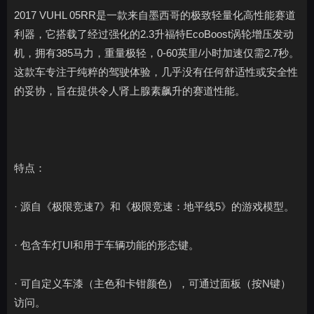
2017 VUHL 05RR是一款来自墨西哥的极致轻量化高性能赛道
利器，它搭载了经过强化的2.3升福特EcoBoost涡轮增压发动
机，拥有385马力，重量极轻，0-60英里/小时加速仅需2.7秒。
这款车专注于纯粹的驾驶体验，几乎没有任何舒适性或安全性
的妥协，旨在提供令人肾上腺素飙升的赛道性能。
特点：
· 源自《极限竞速7》和《极限竞速：地平线5》的游戏模型。
· 包含车灯UI和用于车辆功能的形态键。
· 可自定义车漆（主色和卡钳颜色），可通过面板（按N键）
访问。