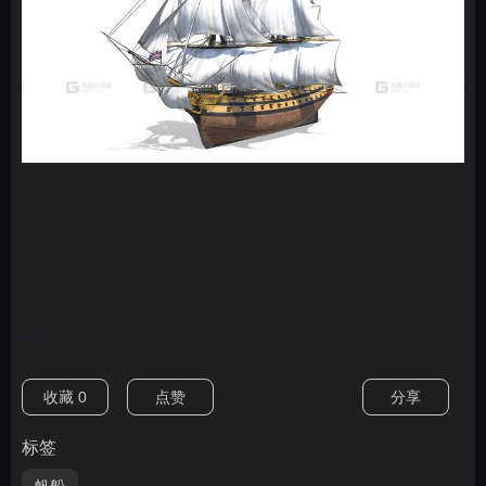
nan
收藏
0
点赞
分享
标签
帆船