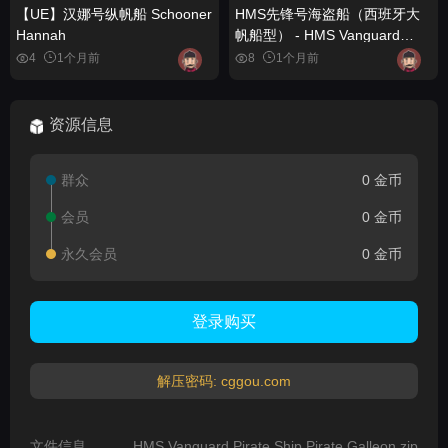
【UE】汉娜号纵帆船 Schooner
HMS先锋号海盗船（西班牙大
Hannah
帆船型） - HMS Vanguard
Pirate Ship Pirate Galleon
4
1个月前
8
1个月前
资源信息
群众
0 金币
会员
0 金币
永久会员
0 金币
登录购买
解压密码: cggou.com
文件信息
HMS Vanguard Pirate Ship Pirate Galleon.zip