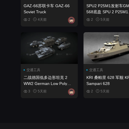
GAZ-66苏联卡车 GAZ-66
SPU2 P25M1发射车GM
Soviet Truck
568底盘 SPU 2 P25M1
launcher on the GM-56
2
4天前
2
5天前
交通工具
交通工具
二战德国低多边形坦克 2
KRI 桑帕里 628 军舰 KR
WW2 German Low Poly
Sampari 628
Tanks #2
3
5天前
2
5天前