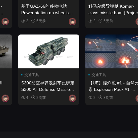
-
基于GAZ-66的移动电站
科马尔级导弹艇 Komar-
Power station on wheels
class missile boat (Projec
8
ESB-8IM based on GAZ-66
183-R)
2
5天前
2
5天前
交通工具
交通工具
I
S300防空导弹发射车已绑定
【UE】爆炸包 #1 - 自然
S300 Air Defense Missile
素 Explosion Pack #1 -
Launcher Rigged
Nature Elements
4
2周前
2
3周前