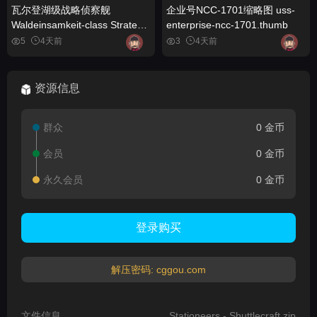
瓦尔登湖级战略侦察舰
企业号NCC-1701缩略图 uss-
Waldeinsamkeit-class Strategic
enterprise-ncc-1701.thumb
Survey Vessel
5
4天前
3
4天前
资源信息
群众
0 金币
会员
0 金币
永久会员
0 金币
登录购买
解压密码: cggou.com
文件信息
Stationeers - Shuttlecraft.zip