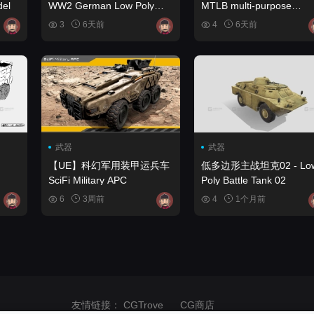
el
WW2 German Low Poly
MTLB multi-purpose
Tanks #2
amphibious armored
3
6天前
4
6天前
vehicle
武器
武器
【UE】科幻军用装甲运兵车
低多边形主战坦克02 - Lo
SciFi Military APC
Poly Battle Tank 02
6
3周前
4
1个月前
友情链接：
CGTrove
CG商店