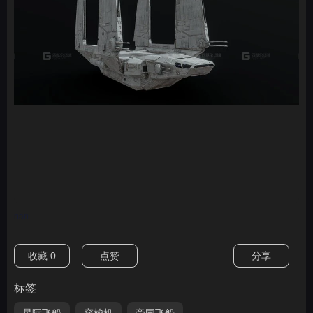
nan
收藏
0
点赞
分享
标签
星际飞船
穿梭机
帝国飞船