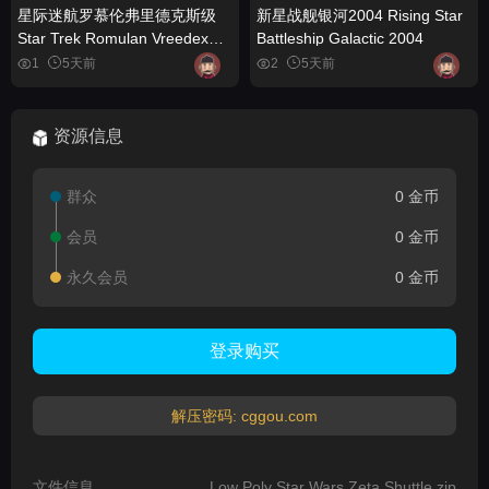
星际迷航罗慕伦弗里德克斯级
新星战舰银河2004 Rising Star
Star Trek Romulan Vreedex
Battleship Galactic 2004
Class
1
5天前
2
5天前
资源信息
群众
0 金币
会员
0 金币
永久会员
0 金币
登录购买
解压密码: cggou.com
文件信息
Low Poly Star Wars Zeta Shuttle.zip