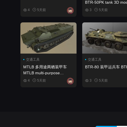
BTR-50PK tank 3D mod
4
5天前
3
5天前
交通工具
交通工具
MTLB 多用途两栖装甲车
BTR-80 装甲运兵车 BTR
MTLB multi-purpose
amphibious armored
4
5天前
3
5天前
vehicle