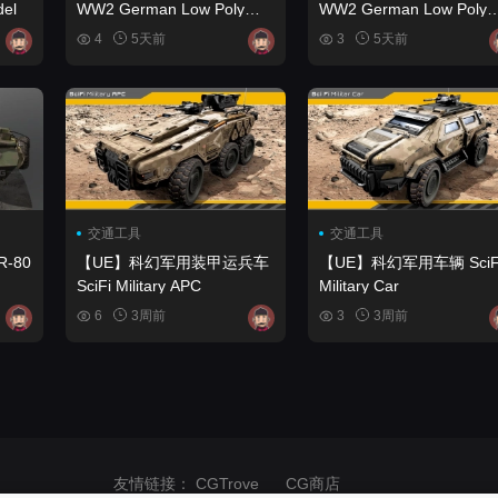
el
WW2 German Low Poly
WW2 German Low Poly
Tanks #3
Tanks #2
4
5天前
3
5天前
交通工具
交通工具
-80
【UE】科幻军用装甲运兵车
【UE】科幻军用车辆 SciFi
SciFi Military APC
Military Car
6
3周前
3
3周前
友情链接：
CGTrove
CG商店