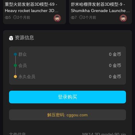
重型火箭发射器3D模型-69 -
舒米哈榴弹发射器3D模型-9 -
Heavy rocket launcher 3D
Shumikha Grenade Launcher
model-69
3D model-9
5
2个月前
7
2个月前
资源信息
群众
0 金币
会员
0 金币
永久会员
0 金币
登录购买
解压密码: cggou.com
文件信息
MK14 3D model-90.zip