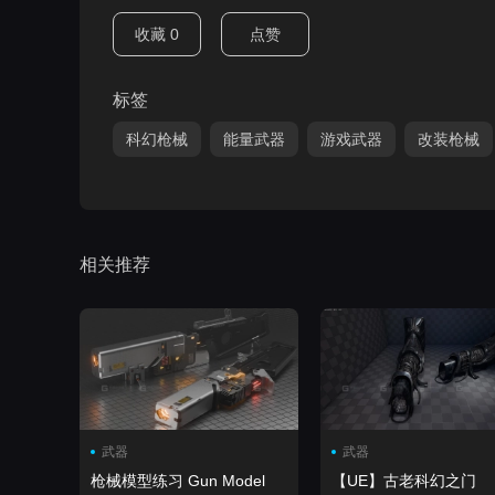
收藏
0
点赞
标签
科幻枪械
能量武器
游戏武器
改装枪械
相关推荐
武器
武器
枪械模型练习 Gun Model
【UE】古老科幻之门