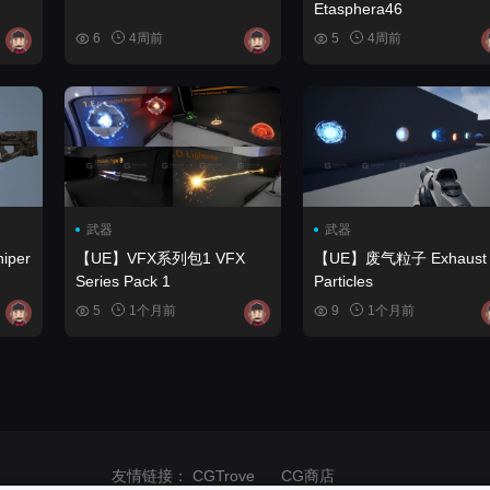
Etasphera46
6
4周前
5
4周前
武器
武器
【UE】VFX系列包1 VFX
【UE】废气粒子 Exhaust
Series Pack 1
Particles
5
1个月前
9
1个月前
友情链接：
CGTrove
CG商店