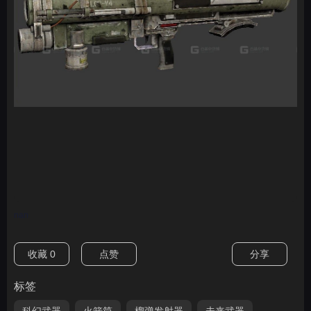
nan
收藏
0
点赞
分享
标签
科幻武器
火箭筒
榴弹发射器
未来武器