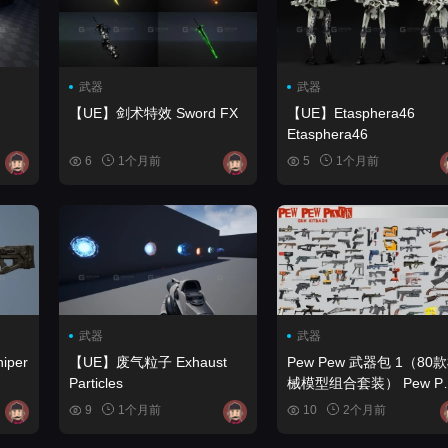
武器
武器
【UE】剑术特效 Sword FX
【UE】Etasphera46
Etasphera46
6
1个月前
5
1个月前
武器
武器
【UE】废气粒子 Exhaust
Pew Pew 武器包 1（80
Particles
械模型组合套装） Pew Pew
pack 1 (80 gun kitbash se
9
1个月前
10
2个月前