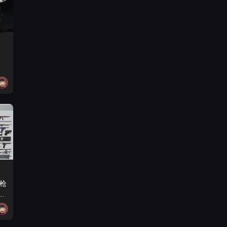
款枪
t)