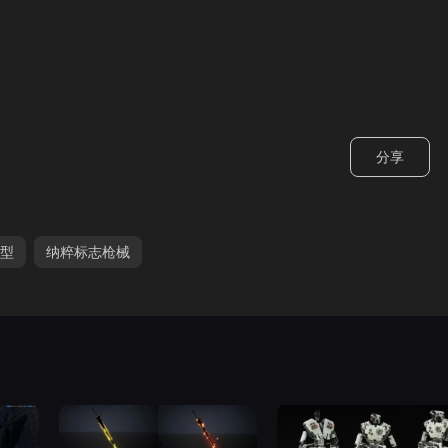
分享
型
纳粹标志枪械