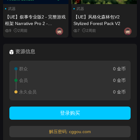
武器
武器
【UE】叙事专业版2 - 完整游戏
【UE】风格化森林包V2
框架 Narrative Pro 2 -
Stylized Forest Pack V2
Complete Game Framework
9
2周前
7
2周前
资源信息
群众
0 金币
会员
0 金币
永久会员
0 金币
登录购买
解压密码: cggou.com