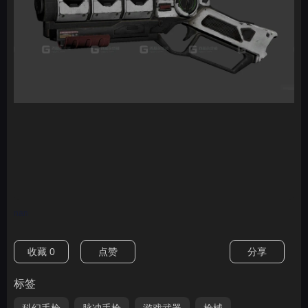
nan
收藏
0
点赞
分享
标签
科幻手枪
脉冲手枪
游戏武器
枪械