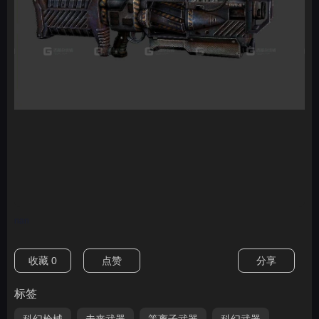
nan
收藏
0
点赞
分享
标签
科幻枪械
未来武器
等离子武器
科幻武器