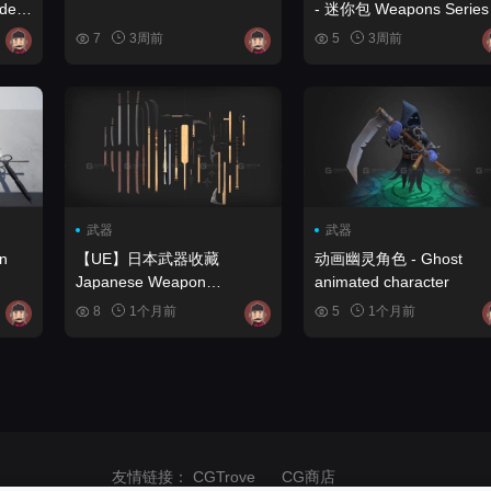
del
- 迷你包 Weapons Series -
Japan Weapons - Mini P
7
3周前
5
3周前
武器
武器
【UE】日本武器收藏
动画幽灵角色 - Ghost
Japanese Weapon
animated character
Collection
8
1个月前
5
1个月前
友情链接：
CGTrove
CG商店