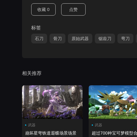
收藏
0
点赞
标签
石刀
骨刀
原始武器
锯齿刀
弯刀
相关推荐
武器
武器
崩坏星穹铁道遐蝶场景场景
超过700种宝可梦模型